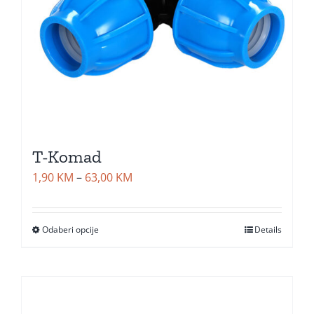
T-Komad
Price
1,90
KM
–
63,00
KM
range:
1,90 KM
Odaberi opcije
Details
through
63,00 KM