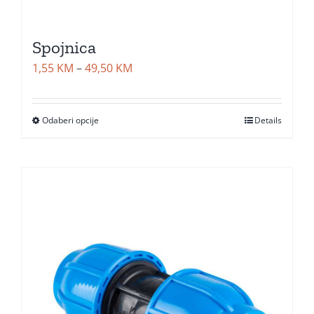
Spojnica
Price
1,55
KM
–
49,50
KM
range:
1,55 KM
Odaberi opcije
Details
through
49,50 KM