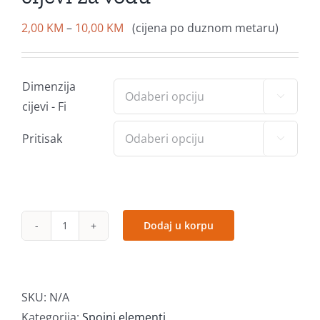
Price
2,00
KM
–
10,00
KM
(cijena po duznom metaru)
range:
2,00 KM
Dimenzija
through

cijevi - Fi
10,00 KM
Pritisak

cijevi
Dodaj u korpu
za
vodu
količina
SKU:
N/A
Kategorija:
Spojni elementi