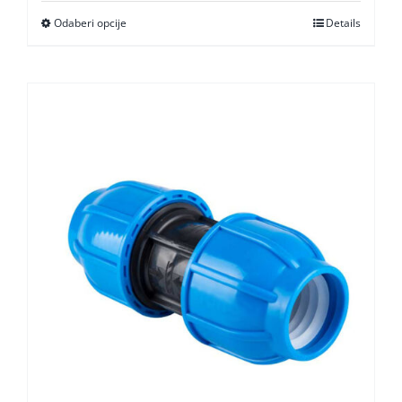
1,55 KM
Odaberi opcije
Details
through
49,50 KM